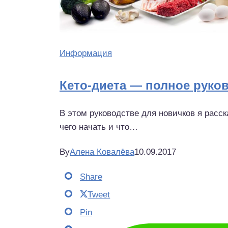
Информация
Кето-диета — полное руко
В этом руководстве для новичков я расск
чего начать и что…
By
Алена Ковалёва
10.09.2017
Share
Tweet
Pin