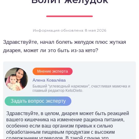
о выпечка
о десерты
Информация обновлена: 8 мая 2026
о напитки
Здравствуйте, начал болеть желудок плюс жуткая
диарея, может ли это быть из-за кето?
Мнение эксперта
Алена Ковалёва
Бывший "углеводный наркоман", счастливая мамочка и
главный редактор KetoDieto.
Задать вопрос эксперту
Здравствуйте, в целом, диарея может быть реакцией
вашего кишечника на изменение рациона питания,
особенно если ваш организм привык к сильно
обработанным пищевым продуктам с высоким
содержанием углеводов. В такой случае это