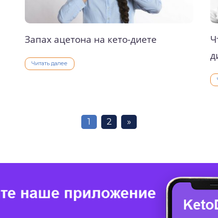
Запах ацетона на кето-диете
Ч
д
Читать далее
1
2
»