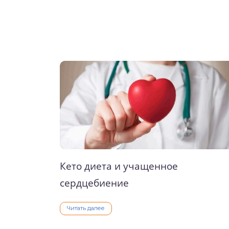
о выпечка
о десерты
о напитки
Кето диета и учащенное
сердцебиение
Читать далее