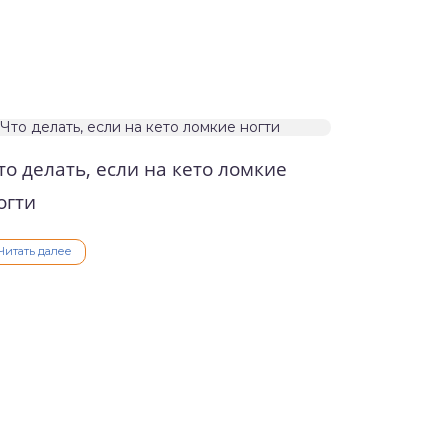
то делать, если на кето ломкие
огти
Читать далее