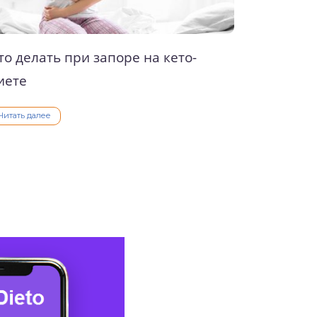
то делать при запоре на кето-
иете
Читать далее