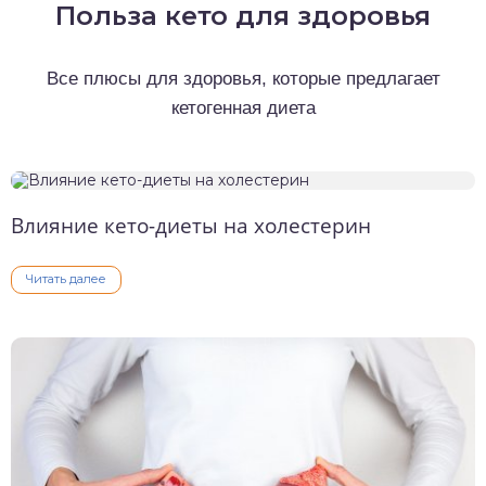
Польза кето для здоровья
о выпечка
Все плюсы для здоровья, которые предлагает
о десерты
кетогенная диета
о напитки
Влияние кето-диеты на холестерин
Читать далее