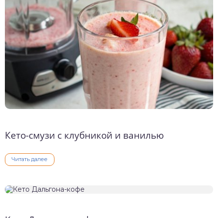
о выпечка
о десерты
о напитки
Кето-смузи с клубникой и ванилью
Читать далее