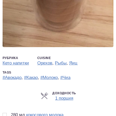
РУБРИКА
CUISINE
Кето напитки
Орехов
,
Рыбы
,
Яиц
TAGS
#Авокадо
,
#Какао
,
#Молоко
,
#Чиа
ДОХОДНОСТЬ
Порции
1 порция
280
мл
кокосового молока