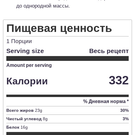
до однородной массы.
Пищевая ценность
1
Порции
Serving size
Весь рецепт
Amount per serving
332
Калории
% Дневная норма *
Всего жиров
23
g
30
%
Чистый углевод
8
g
3
%
Белок
16
g