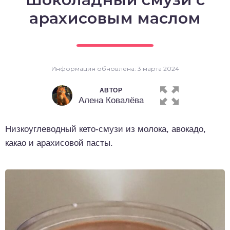
о выпечка
арахисовым маслом
о десерты
о напитки
Информация обновлена: 3 марта 2024
АВТОР
Алена Ковалёва
Низкоуглеводный кето-смузи из молока, авокадо,
какао и арахисовой пасты.