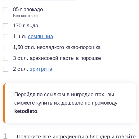
85
г
авокадо
Без косточки
170
г
льда
1
ч.л.
семян чиа
1,50
ст.л.
несладкого какао-порошка
3
ст.л.
арахисовой пасты в порошке
2
ст.л.
эритрита
Перейдя по ссылкам в ингредиентах, вы
сможете купить их дешевле по промокоду
ketodieto
.
1
Положите все ингредиенты в блендер и взбейте