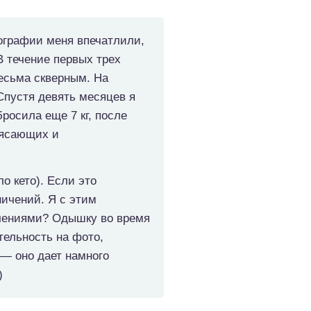
тографии меня впечатлили,
В течение первых трех
есьма скверным. На
Спустя девять месяцев я
росила еще 7 кг, после
рясающих и
о кето). Если это
ничений. Я с этим
ничениями? Одышку во время
тельность на фото,
 — оно дает намного
)