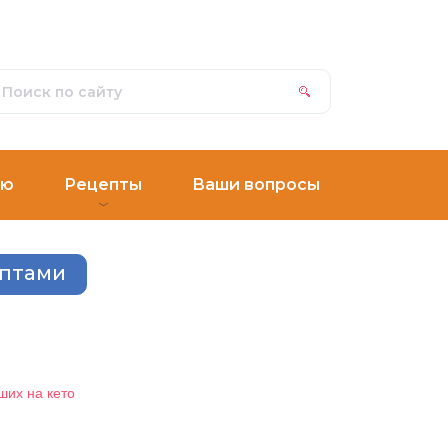
ню
Рецепты
Ваши вопросы
ептами
ших на кето