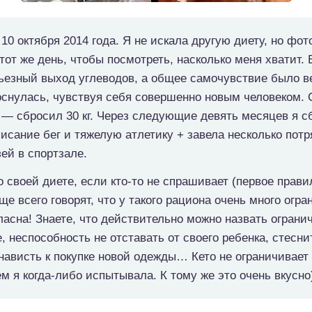
 10 октября 2014 года. Я не искала другую диету, но фо
тот же день, чтобы посмотреть, насколько меня хватит. 
ьезный выход углеводов, а общее самочувствие было в
оснулась, чувствуя себя совершенно новым человеком. 
 — сбросил 30 кг. Через следующие девять месяцев я сб
писание бег и тяжелую атлетику + завела несколько пот
ей в спортзале.
о своей диете, если кто-то не спрашивает (первое правил
е всего говорят, что у такого рациона очень много огра
гласна! Знаете, что действительно можно назвать огра
, неспособность не отставать от своего ребенка, стесни
енависть к покупке новой одежды… Кето не ограничивает
м я когда-либо испытывала. К тому же это очень вкусно