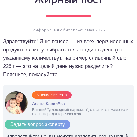
о выпечка
о десерты
Информация обновлена: 7 мая 2026
о напитки
Здравствуйте! Я не поняла — из всех перечисленных
продуктов я могу выбрать только один в день (по
указанному количеству), например сливочный сыр
226 г — это на целый день нужно разделить?
Поясните, пожалуйста.
Мнение эксперта
Алена Ковалёва
Бывший "углеводный наркоман", счастливая мамочка и
главный редактор KetoDieto.
Задать вопрос эксперту
Здравствуйте) Да, вы можете разделить его на целый