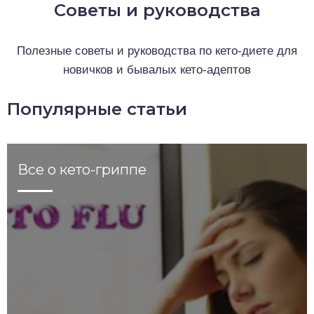
Советы и руководства
о выпечка
Полезные советы и руководства по кето-диете для
о десерты
новичков и бывалых кето-адептов
о напитки
Популярные статьи
Все о кето-гриппе