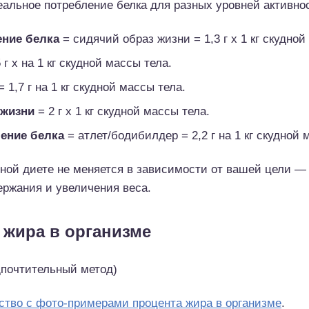
альное потребление белка для разных уровней активно
ние белка
= сидячий образ жизни = 1,3 г x 1 кг скудной
 г x на 1 кг скудной массы тела.
 1,7 г на 1 кг скудной массы тела.
 жизни
= 2 г x 1 кг скудной массы тела.
ение белка
= атлет/бодибилдер = 2,2 г на 1 кг скудной 
нной диете не меняется в зависимости от вашей цели —
ержания и увеличения веса.
 жира в организме
дпочтительный метод)
ство с фото-примерами процента жира в организме
.