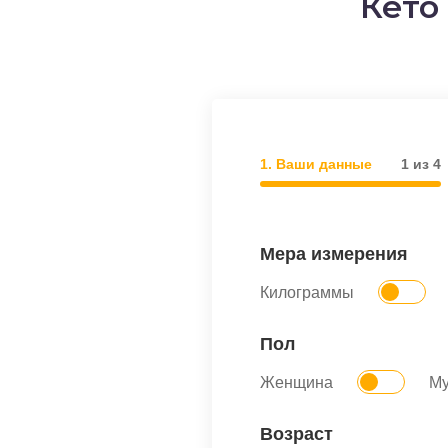
Кето
о выпечка
о десерты
о напитки
1. Ваши данные
1 из 4
Мера измерения
Килограммы
Пол
Женщина
М
Возраст