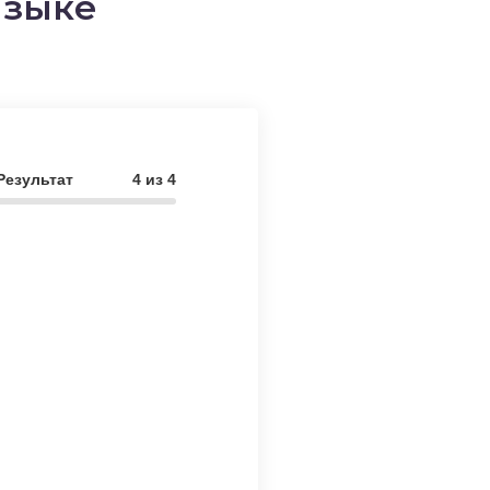
языке
 Результат
4 из 4