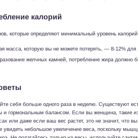
ебление калорий
ров, которые определяют минимальный уровень калорий
я масса, которую вы не можете потерять, — 8-12% для
разование желчных камней, потребление жира должно б
оветы
йте себя больше одного раза в неделю. Существуют ес
ы и гормональным балансом. Если вы женщина, такие и
ах или даже если ваш вес растет, это не значит, что вы
е увидеть небольшое увеличение веса, поскольку мышц
ира. Не полагайтесь только на весы, используйте санти