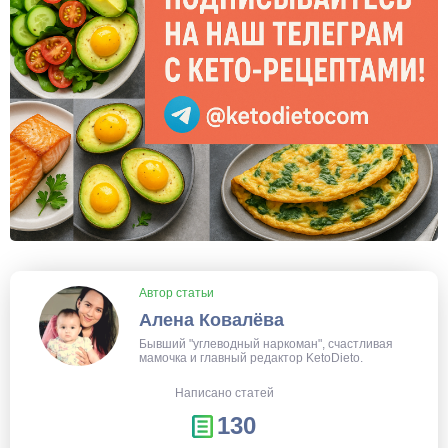
Автор статьи
Алена Ковалёва
Бывший "углеводный наркоман", счастливая
мамочка и главный редактор KetoDieto.
Написано статей
130