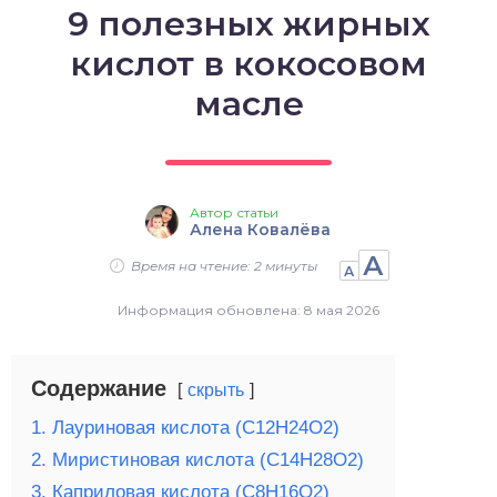
9 полезных жирных
о выпечка
кислот в кокосовом
о десерты
масле
о напитки
Автор статьи
Алена Ковалёва
А
Время на чтение: 2 минуты
А
Информация обновлена: 8 мая 2026
Содержание
скрыть
1. Лауриновая кислота (C12H24O2)
2. Миристиновая кислота (C14H28O2)
3. Каприловая кислота (C8H16O2)