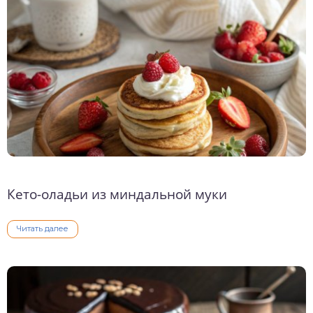
о выпечка
о десерты
о напитки
Кето-оладьи из миндальной муки
Читать далее