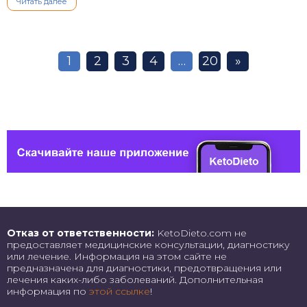
Читать далее
1
2
3
4
…
20
»
Отказ от ответственности:
KetoDieto.com не
предоставляет медицинские консультации, диагностику
или лечение. Информация на этом сайте не
предназначена для диагностики, предотвращения или
лечения каких-либо заболеваний. Дополнительная
информация по
этой ссылке
!