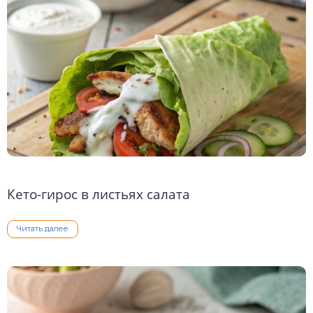
о выпечка
о десерты
о напитки
Кето-гирос в листьях салата
Читать далее