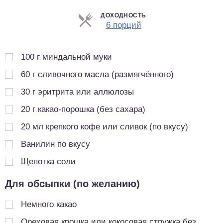
ДОХОДНОСТЬ
Порции
6 порций
100
г
миндальной муки
60
г
сливочного масла (размягчённого)
30
г
эритрита или аллюлозы
20
г
какао-порошка (без сахара)
20
мл
крепкого кофе или сливок (по вкусу)
Ванилин по вкусу
Щепотка соли
Для обсыпки (по желанию)
Немного какао
Ореховая крошка или кокосовая стружка без