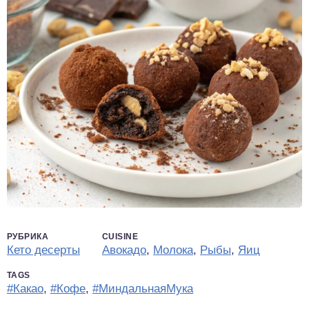
РУБРИКА
CUISINE
Кето десерты
Авокадо
,
Молока
,
Рыбы
,
Яиц
TAGS
#Какао
,
#Кофе
,
#МиндальнаяМука