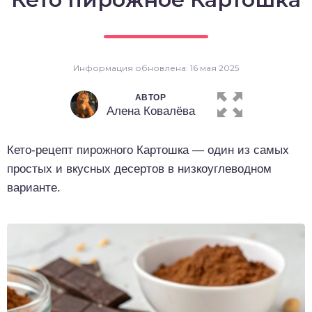
о выпечка
о десерты
Информация обновлена: 16 мая 2025
о напитки
АВТОР
Алена Ковалёва
Кето-рецепт пирожного Картошка — один из самых
простых и вкусных десертов в низкоуглеводном
варианте.