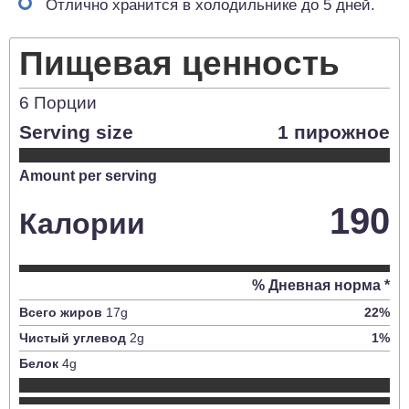
Отлично хранится в холодильнике до 5 дней.
Пищевая ценность
6
Порции
Serving size
1 пирожное
Amount per serving
190
Калории
% Дневная норма *
Всего жиров
17
g
22
%
Чистый углевод
2
g
1
%
Белок
4
g