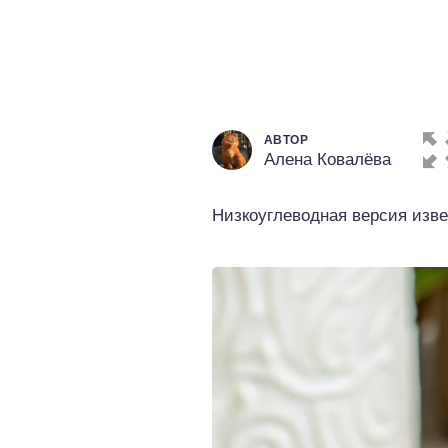
о выпечка
о десерты
о напитки
АВТОР
Алена Ковалёва
Низкоуглеводная версия изве