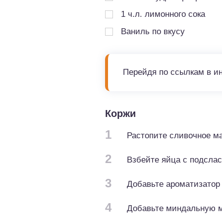
1
ч.л.
лимонного сока
Ваниль по вкусу
Перейдя по ссылкам в и
Коржи
1
Растопите сливочное ма
2
Взбейте яйца с подсла
3
Добавьте ароматизатор 
4
Добавьте миндальную му