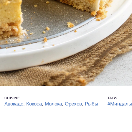
CUISINE
TAGS
Авокадо
,
Кокоса
,
Молока
,
Орехов
,
Рыбы
#Миндаль