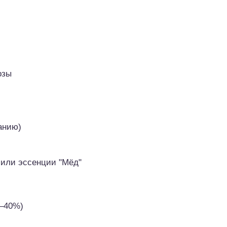
озы
анию)
 или эссенции "Мёд"
0–40%)