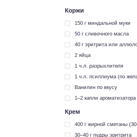
Коржи
150
г
миндальной муки
50
г
сливочного масла
40
г
эритрита или аллюл
2
яйца
1
ч.л.
разрыхлителя
1
ч.л.
псиллиума (по жел
Ванилин по вкусу
1–2 капли ароматизатора
Крем
400
г
жирной сметаны (3
30–40 г пудры эритрита