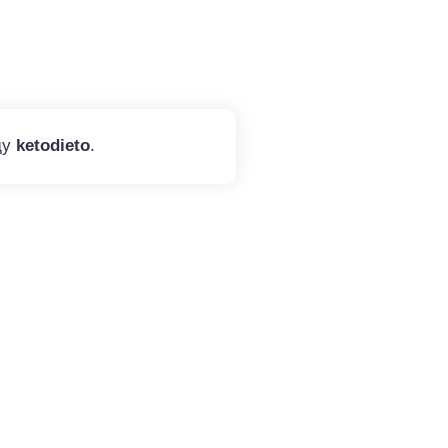
ду
ketodieto
.