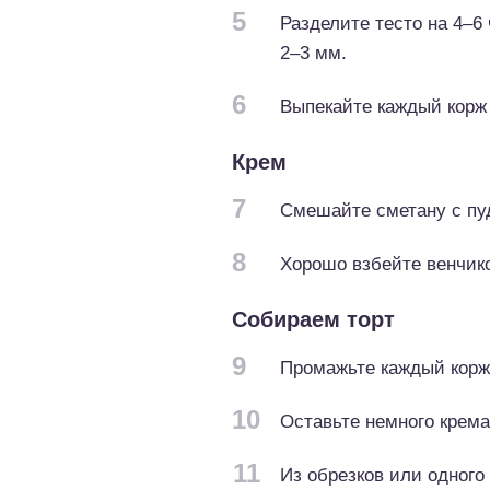
5
Разделите тесто на 4–6
2–3 мм.
6
Выпекайте каждый корж 
Крем
7
Смешайте сметану с пуд
8
Хорошо взбейте венчик
Собираем торт
9
Промажьте каждый корж
10
Оставьте немного крема
11
Из обрезков или одного