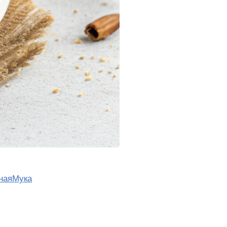
наяМука