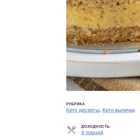
РУБРИКА
Кето десерты
,
Кето выпечка
ДОХОДНОСТЬ
Порции
8 порций