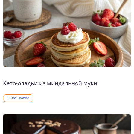
о выпечка
о десерты
о напитки
Кето-оладьи из миндальной муки
Читать далее