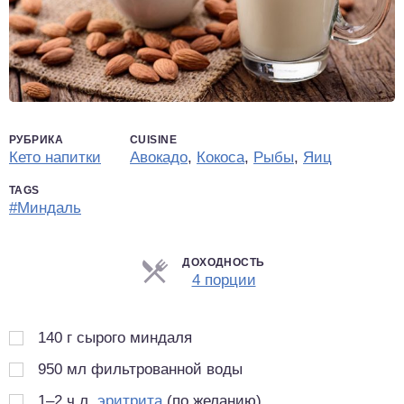
РУБРИКА
CUISINE
Кето напитки
Авокадо
,
Кокоса
,
Рыбы
,
Яиц
TAGS
#Миндаль
ДОХОДНОСТЬ
Порции
4 порции
140
г
сырого миндаля
950
мл
фильтрованной воды
1–2 ч.л.
эритрита
(по желанию)