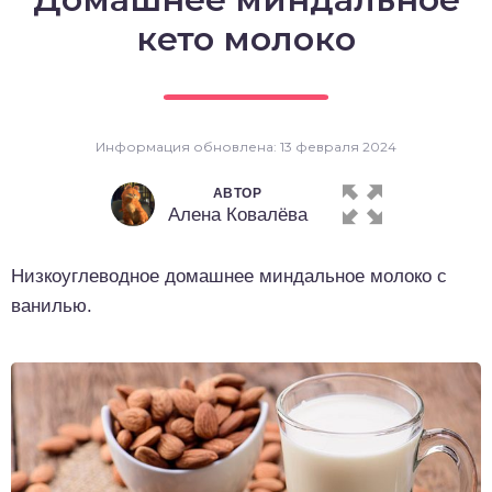
о выпечка
кето молоко
о десерты
о напитки
Информация обновлена: 13 февраля 2024
АВТОР
Алена Ковалёва
Низкоуглеводное домашнее миндальное молоко с
ванилью.