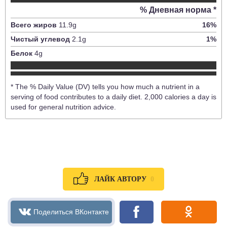
% Дневная норма *
Всего жиров
11.9
g
16
%
Чистый углевод
2.1
g
1
%
Белок
4
g
* The % Daily Value (DV) tells you how much a nutrient in a
serving of food contributes to a daily diet. 2,000 calories a day is
used for general nutrition advice.
0
ЛАЙК АВТОРУ