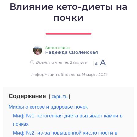
Влияние кето-диеты на
о выпечка
почки
о десерты
о напитки
Автор статьи
Надежда Смоленская
А
Время на чтение: 2 минуты
А
Информация обновлена: 16 марта 2021
Содержание
скрыть
Мифы о кетозе и здоровье почек
Миф №1: кетогенная диета вызывает камни в
почках
Миф №2: из-за повышенной кислотности в