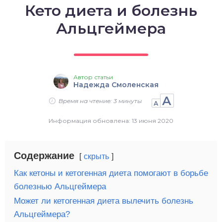
Кето диета и болезнь
о выпечка
Альцгеймера
о десерты
о напитки
Автор статьи
Надежда Смоленская
А
Время на чтение: 3 минуты
А
Информация обновлена: 13 июня 2020
Содержание
скрыть
Как кетоны и кетогенная диета помогают в борьбе
болезнью Альцгеймера
Может ли кетогенная диета вылечить болезнь
Альцгеймера?