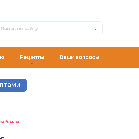
ню
Рецепты
Ваши вопросы
ептами
дцебиение