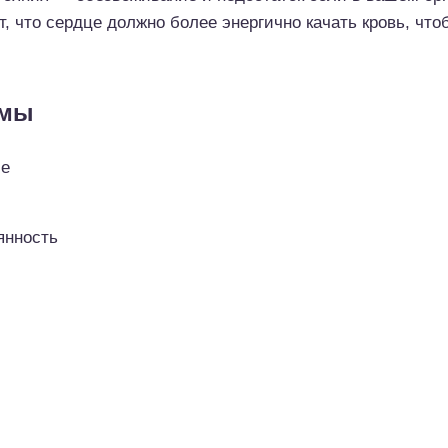
т, что сердце должно более энергично качать кровь, чт
омы
ие
янность