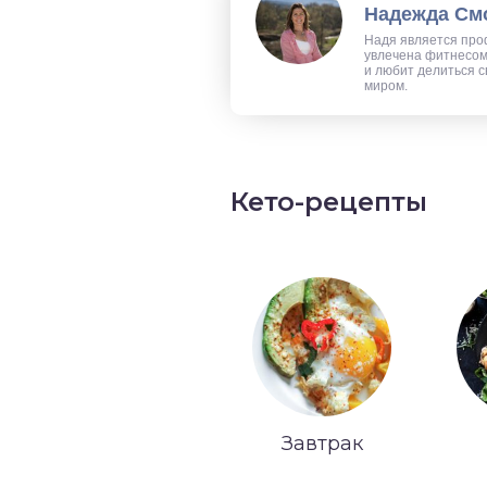
Надежда См
Надя является про
увлечена фитнесом
и любит делиться 
миром.
Кето-рецепты
Завтрак