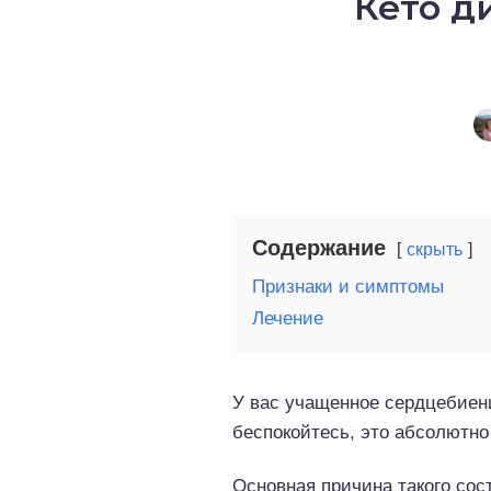
Кето д
о выпечка
о десерты
о напитки
Содержание
скрыть
Признаки и симптомы
Лечение
У вас учащенное сердцебие
беспокойтесь, это абсолютно
Основная причина такого со