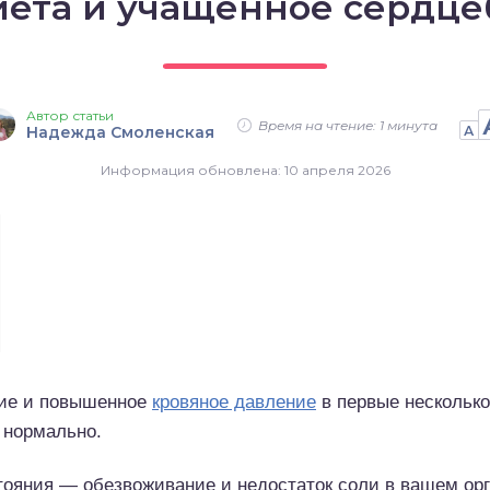
иета и учащенное сердц
Автор статьи
Время на чтение: 1 минута
Надежда Смоленская
А
Информация обновлена: 10 апреля 2026
ние и повышенное
кровяное давление
в первые несколько
 нормально.
стояния — обезвоживание и недостаток соли в вашем о