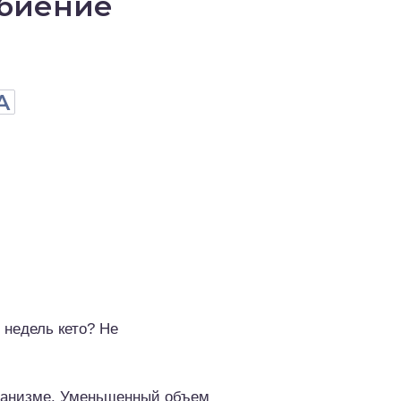
ебиение
А
 недель кето? Не
рганизме. Уменьшенный объем