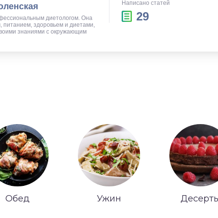
Написано статей
оленская
29
фессиональным диетологом. Она
, питанием, здоровьем и диетами,
своими знаниями с окружающим
Обед
Ужин
Десерт