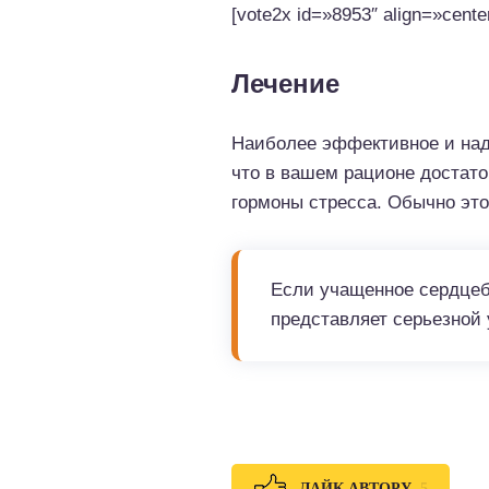
[vote2x id=»8953″ align=»cente
Лечение
Наиболее эффективное и наде
что в вашем рационе достат
гормоны стресса. Обычно это
Если учащенное сердцеби
представляет серьезной 
5
ЛАЙК АВТОРУ