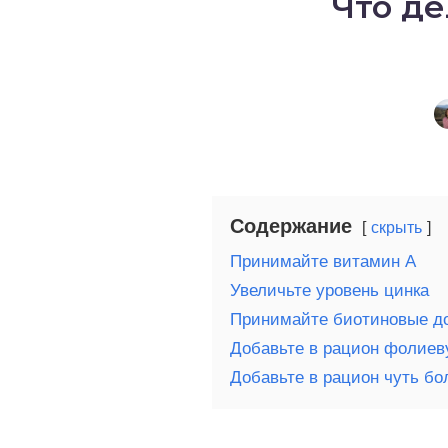
Что де
о выпечка
о десерты
о напитки
Содержание
скрыть
Принимайте витамин А
Увеличьте уровень цинка
Принимайте биотиновые д
Добавьте в рацион фолиев
Добавьте в рацион чуть бо