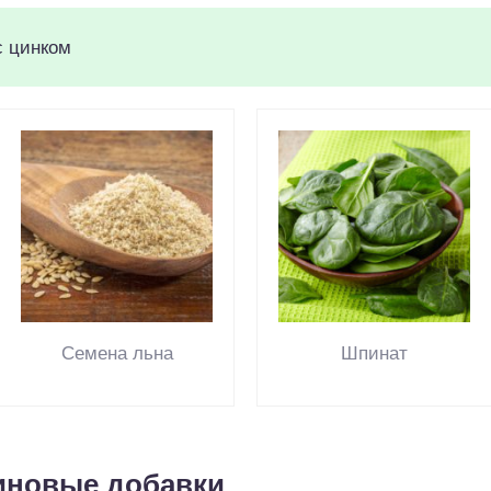
с цинком
Семена льна
Шпинат
иновые добавки