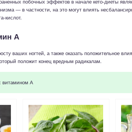
раненных побочных эффектов в начале кето-диеты явля
низма — в частности, на это могут влиять несбалансиро
га-кислот.
мин А
сту ваших ногтей, а также оказать положительное влиян
который положит конец вредным радикалам.
с витамином A