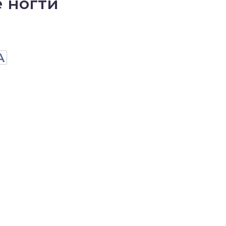
е ногти
А