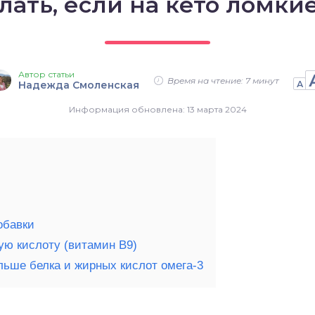
лать, если на кето ломки
Автор статьи
Время на чтение: 7 минут
Надежда Смоленская
А
Информация обновлена: 13 марта 2024
обавки
ую кислоту (витамин B9)
льше белка и жирных кислот омега-3