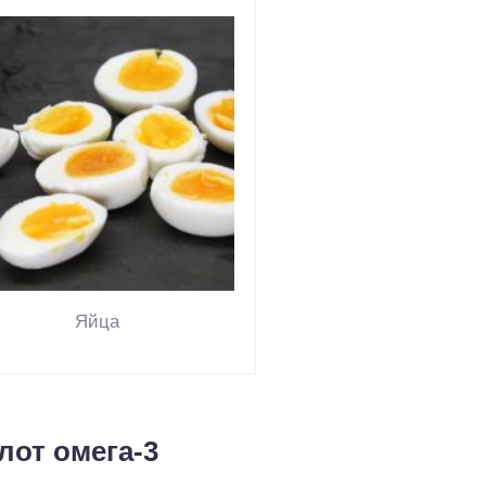
Яйца
лот омега-3