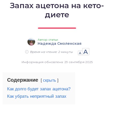
Запах ацетона на кето-
о выпечка
диете
о десерты
о напитки
Автор статьи
Надежда Смоленская
А
Время на чтение: 2 минуты
А
Информация обновлена: 29 сентября 2025
Содержание
скрыть
Как долго будет запах ацетона?
Как убрать неприятный запах