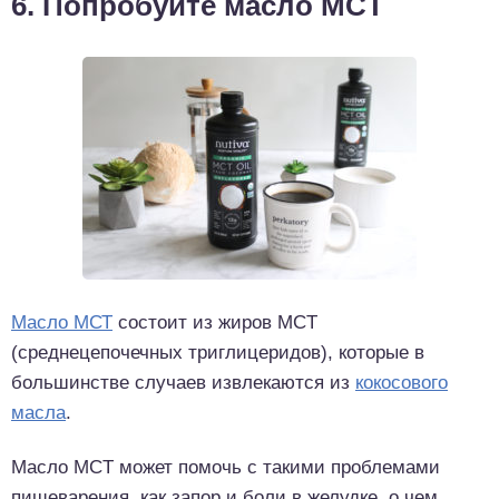
6. Попробуйте масло MCT
Масло МСТ
состоит из жиров MCT
(среднецепочечных триглицеридов), которые в
большинстве случаев извлекаются из
кокосового
масла
.
Масло MCT может помочь с такими проблемами
пищеварения, как запор и боли в желудке, о чем