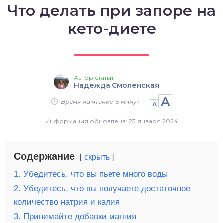
Что делать при запоре на
о выпечка
кето-диете
о десерты
о напитки
Автор статьи
Надежда Смоленская
А
Время на чтение: 5 минут
А
Информация обновлена: 23 января 2024
Содержание
скрыть
1. Убедитесь, что вы пьете много воды
2. Убедитесь, что вы получаете достаточное
количество натрия и калия
3. Принимайте добавки магния