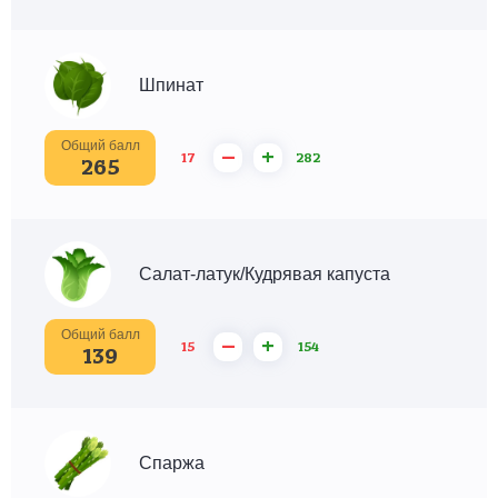
Шпинат
Общий балл
–
+
17
282
265
Салат-латук/Кудрявая капуста
Общий балл
–
+
15
154
139
Спаржа