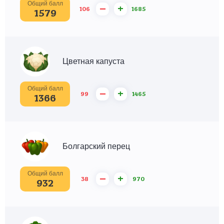
Общий балл
–
+
106
1685
1579
Цветная капуста
Общий балл
–
+
99
1465
1366
Болгарский перец
Общий балл
–
+
38
970
932