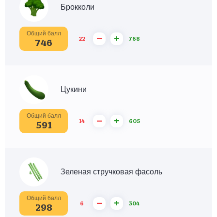
Брокколи
Общий балл
–
+
22
768
746
Цукини
Общий балл
–
+
14
605
591
Зеленая стручковая фасоль
Общий балл
–
+
6
304
298