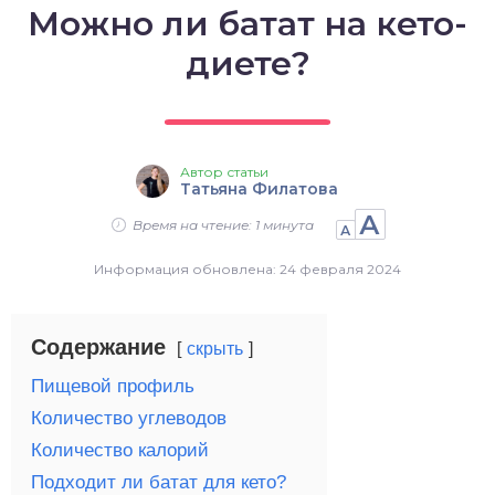
Можно ли батат на кето-
о выпечка
диете?
о десерты
о напитки
Автор статьи
Татьяна Филатова
А
Время на чтение: 1 минута
А
Информация обновлена: 24 февраля 2024
Содержание
скрыть
Пищевой профиль
Количество углеводов
Количество калорий
Подходит ли батат для кето?