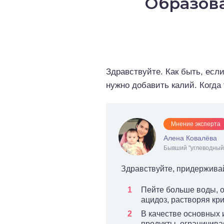
Образов
о выпечка
о десерты
о напитки
Здравствуйте. Как быть, есл
нужно добавить калий. Когда 
Мнение эксперта
Алена Ковалёва
Бывший "углеводный 
Здравствуйте, придержива
Пейте больше воды, о
ацидоз, растворяя кр
В качестве основных 
продукты, ограничива