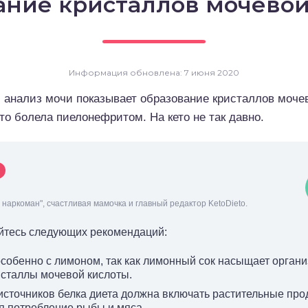
ание кристаллов мочевой
Информация обновлена: 7 июня 2020
и анализ мочи показывает образование кристаллов моч
то болела пиелонефритом. На кето не так давно.
наркоман", счастливая мамочка и главный редактор KetoDieto.
йтесь следующих рекомендаций:
собенно с лимоном, так как лимонный сок насыщает орган
исталлы мочевой кислоты.
источников белка диета должна включать растительные пр
я потребление рыбы и мяса.