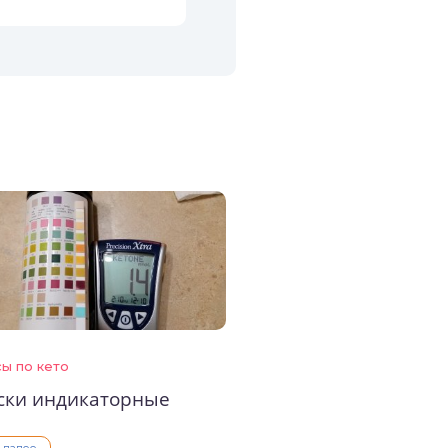
ы по кето
ски индикаторные
ь далее