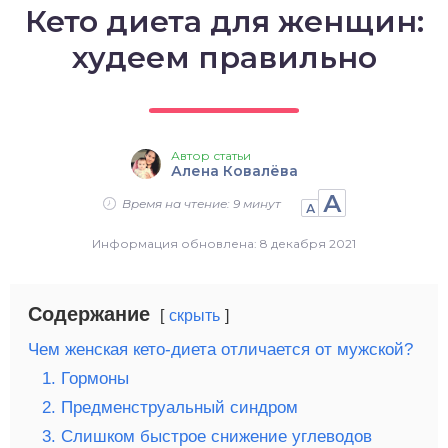
Кето диета для женщин:
о выпечка
худеем правильно
о десерты
о напитки
Автор статьи
Алена Ковалёва
А
Время на чтение: 9 минут
А
Информация обновлена: 8 декабря 2021
Содержание
скрыть
Чем женская кето-диета отличается от мужской?
1. Гормоны
2. Предменструальный синдром
3. Слишком быстрое снижение углеводов