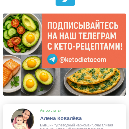
Автор статьи
Алена Ковалёва
Бывший "углеводный наркоман", счастливая