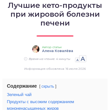
Лучшие кето-продукты
о выпечка
при жировой болезни
о десерты
печени
о напитки
Автор статьи
Алена Ковалёва
А
Время на чтение: 4 минуты
А
Информация обновлена: 16 июля 2026
Содержание
скрыть
Зеленый чай
Продукты с высоким содержанием
мононенасыщенных жиров