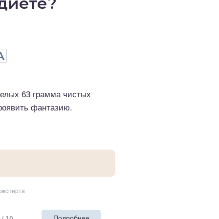
диете?
А
целых 63 грамма чистых
проявить фантазию.
эксперта
Подробнее
10
/