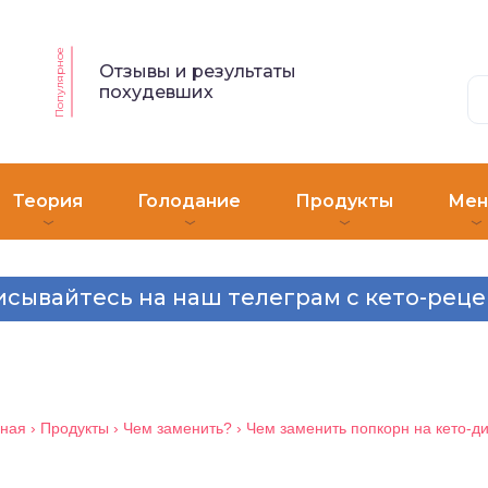
Популярное
Отзывы и результаты
похудевших
Теория
Голодание
Продукты
Ме
сывайтесь на наш телеграм с кето-рец
вная
›
Продукты
›
Чем заменить?
›
Чем заменить попкорн на кето-д