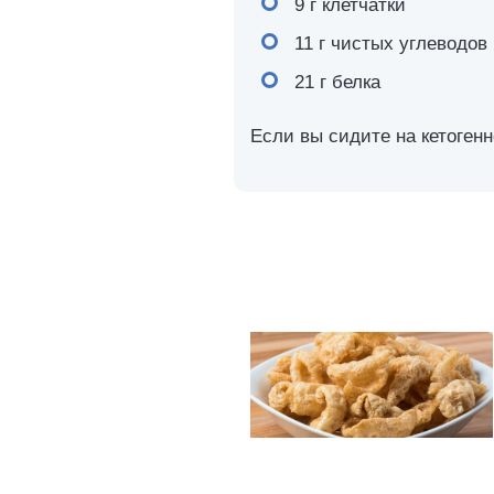
9 г клетчатки
11 г чистых углеводов
21 г белка
Если вы сидите на кетогенн