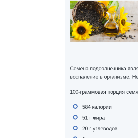
Семена подсолнечника явля
воспаление в организме. Не
100-граммовая порция семя
584 калории
51 г жира
20 г углеводов