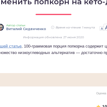
аменить попкорн на кето-
Автор статьи
Время на чтение: 1 минута
Виталий Сиденченко
А
Информация обновлена: 27 июня 2020
шей статье
, 100-граммовая порция попкорна содержит 
множество низкоуглеводных альтернатив — достаточно 
Оценка 
10