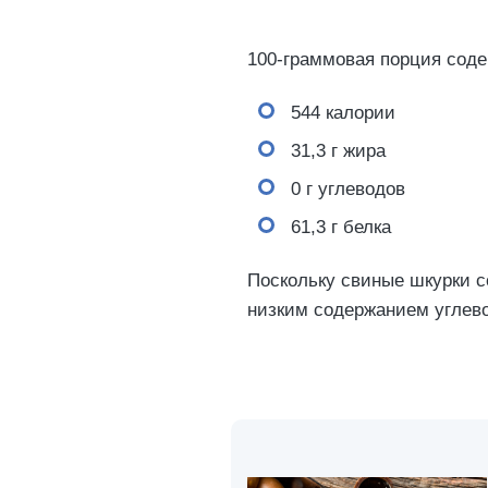
100-граммовая порция сод
544 калории
31,3 г жира
0 г углеводов
61,3 г белка
Поскольку свиные шкурки с
низким содержанием углев