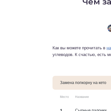
Чем з
о выпечка
о десерты
о напитки
Как вы можете прочитать в
на
углеводов. К счастью, есть 
Замена попкорну на кето
Место
Название
1
Сырные палочки