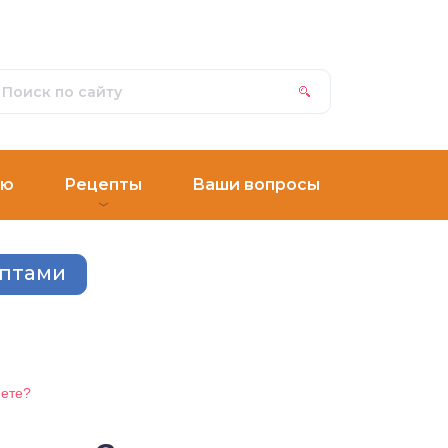
ню
Рецепты
Ваши вопросы
ептами
иете?