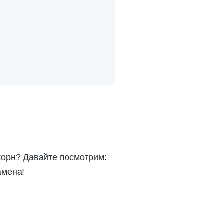
корн? Давайте посмотрим:
амена!