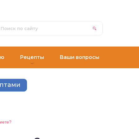
ню
Рецепты
Ваши вопросы
ептами
иете?