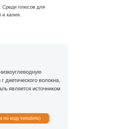
а. Среди плюсов для
 и калия.
 низкоуглеводную
 г диетического волокна,
даль является источником
 по коду ketodieto)