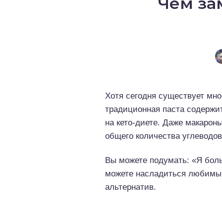
Чем за
о выпечка
о десерты
о напитки
Хотя сегодня существует мн
традиционная паста содержи
на кето-диете. Даже макарон
общего количества углеводов
Вы можете подумать: «Я боль
можете насладиться любимым
альтернатив.