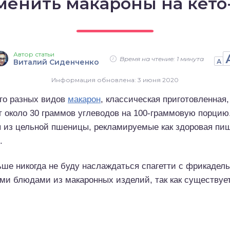
менить макароны на кето
Автор статьи
Время на чтение: 1 минута
Виталий Сиденченко
А
Информация обновлена: 3 июня 2020
ого разных видов
макарон
, классическая приготовленная
т около 30 граммов углеводов на 100-граммовую порцию
ы из цельной пшеницы, рекламируемые как здоровая пищ
.
ше никогда не буду наслаждаться спагетти с фрикадель
и блюдами из макаронных изделий, так как существуе