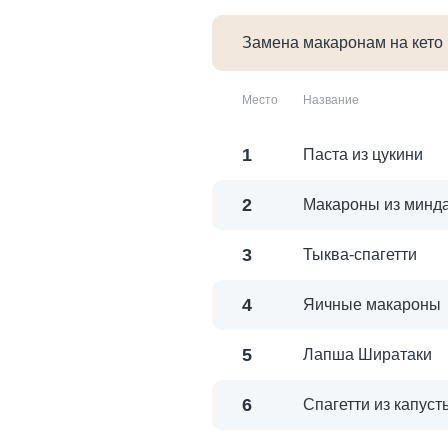
Замена макаронам на кето
Место
Название
1
Паста из цукини
2
Макароны из минд
3
Тыква-спагетти
4
Яичные макароны
5
Лапша Ширатаки
6
Спагетти из капуст