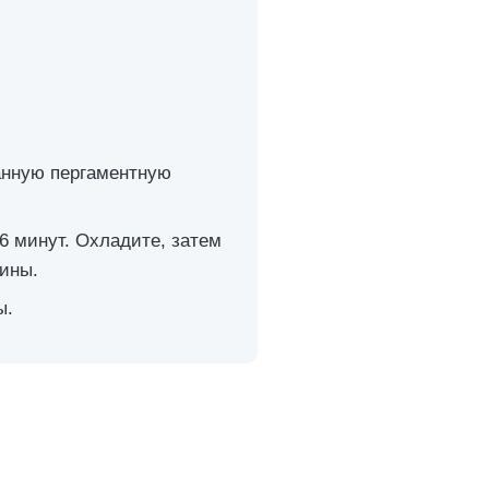
анную пергаментную
-6 минут. Охладите, затем
щины.
ы.