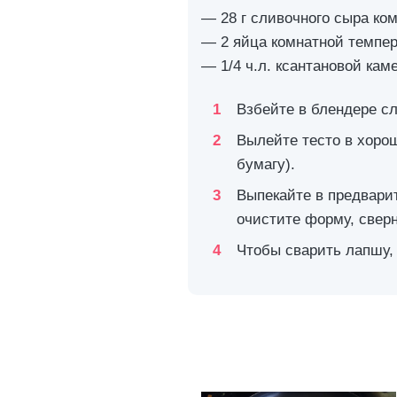
— 28 г сливочного сыра ко
— 2 яйца комнатной темпе
— 1/4 ч.л. ксантановой кам
Взбейте в блендере сл
Вылейте тесто в хоро
бумагу).
Выпекайте в предварит
очистите форму, свер
Чтобы сварить лапшу, 