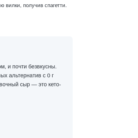
ю вилки, получив спагетти.
м, и почти безвкусны.
ых альтернатив с 0 г
ивочный сыр — это кето-