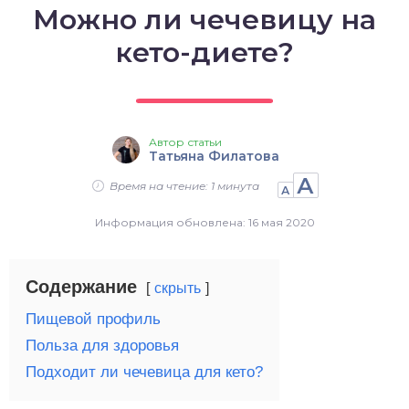
Можно ли чечевицу на
о выпечка
кето-диете?
о десерты
о напитки
Автор статьи
Татьяна Филатова
А
Время на чтение: 1 минута
А
Информация обновлена: 16 мая 2020
Содержание
скрыть
Пищевой профиль
Польза для здоровья
Подходит ли чечевица для кето?