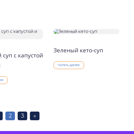
Зеленый кето-суп
 суп с капустой
м
Читать далее
ее
2
3
»