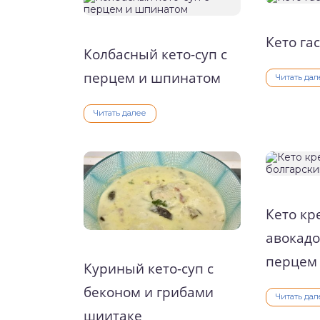
о выпечка
Кето га
Колбасный кето-суп с
о десерты
перцем и шпинатом
Читать дал
о напитки
Читать далее
Кето кр
авокадо
перцем
Куриный кето-суп с
беконом и грибами
Читать дал
шиитаке