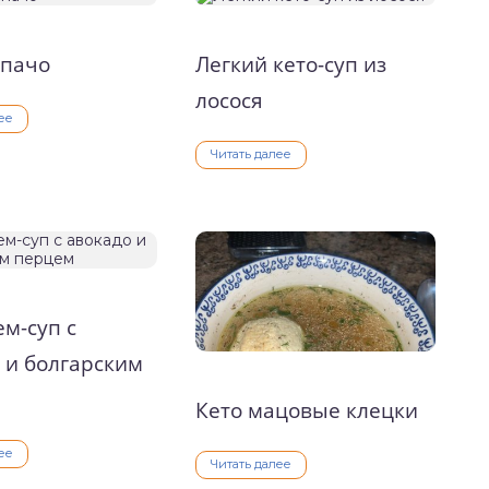
спачо
Легкий кето-суп из
лосося
ее
Читать далее
ем-суп с
 и болгарским
Кето мацовые клецки
ее
Читать далее