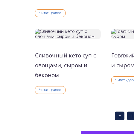
Читать далее
Сливочный кето суп с
Говяжий
овощами, сыром и
и сыро
беконом
Читать дал
Читать далее
«
1