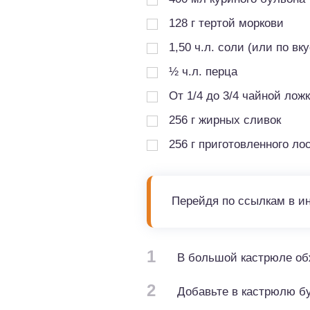
128
г
тертой моркови
1,50
ч.л.
соли (или по вку
½
ч.л.
перца
От 1/4 до 3/4 чайной лож
256
г
жирных сливок
256
г
приготовленного ло
Перейдя по ссылкам в и
1
В большой кастрюле обж
2
Добавьте в кастрюлю бу