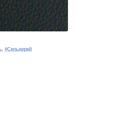
ь
,
#Сельдерей