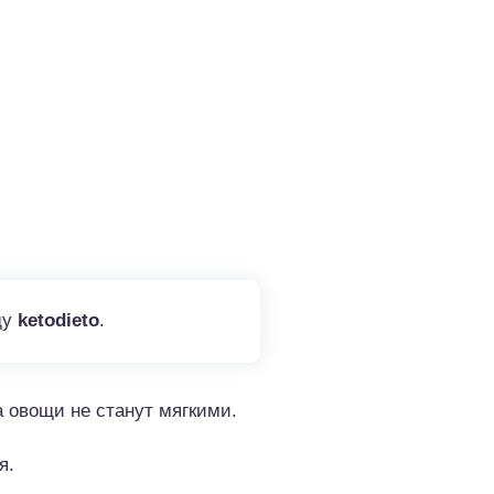
ду
ketodieto
.
а овощи не станут мягкими.
я.