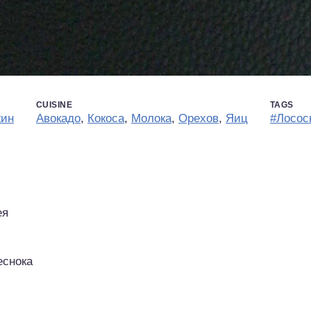
CUISINE
TAGS
жин
Авокадо
,
Кокоса
,
Молока
,
Орехов
,
Яиц
#Лосос
ея
еснока