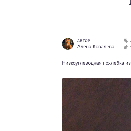
о выпечка
о десерты
о напитки
АВТОР
Алена Ковалёва
Низкоуглеводная похлебка из