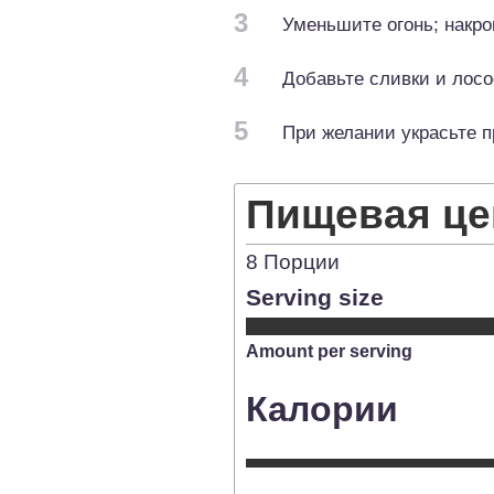
3
Уменьшите огонь; накр
4
Добавьте сливки и лосо
5
При желании украсьте 
Пищевая це
8
Порции
Serving size
Amount per serving
Калории