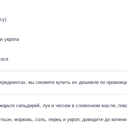
су)
ки укропа
сося
нгредиентах, вы сможете купить их дешевле по промоко
арьте сельдерей, лук и чеснок в сливочном масле, пок
льон, морковь, соль, перец и укроп; доведите до кипени