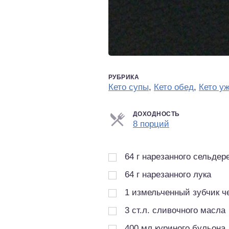
РУБРИКА
Кето супы
,
Кето обед
,
Кето у
ДОХОДНОСТЬ
Порции
8 порций
64
г
нарезанного сельдер
64
г
нарезанного лука
1
измельченный зубчик ч
3
ст.л.
сливочного масла
400
мл
куриного бульона