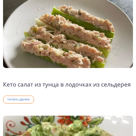
о выпечка
о десерты
о напитки
Кето салат из тунца в лодочках из сельдерея
Читать далее