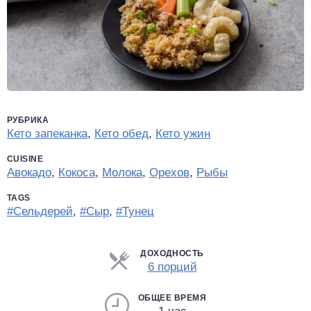
РУБРИКА
Кето запеканка
,
Кето обед
,
Кето ужин
CUISINE
Авокадо
,
Кокоса
,
Молока
,
Орехов
,
Рыбы
TAGS
#Сельдерей
,
#Сыр
,
#Тунец
ДОХОДНОСТЬ
Порции
6 порций
ОБЩЕЕ ВРЕМЯ