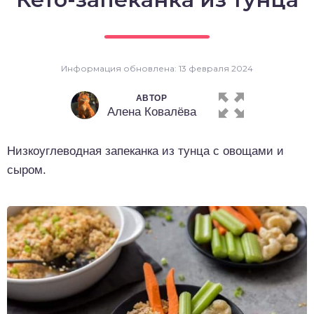
о выпечка
о десерты
Информация обновлена: 13 февраля 2024
о напитки
АВТОР
Алена Ковалёва
Низкоуглеводная запеканка из тунца с овощами и
сыром.