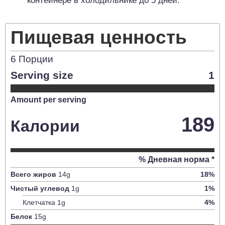
контейнере в холодильнике до 5 дней.
Пищевая ценность
6
Порции
Serving size
1
Amount per serving
189
Калории
% Дневная норма *
Всего жиров
14
g
18
%
Чистый углевод
1
g
1
%
Клетчатка
1
g
4
%
Белок
15
g