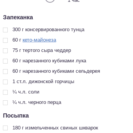
1 час
Запеканка
300
г
консервированного тунца
60
г
кето-майонеза
75
г
тертого сыра чеддер
60
г
нарезанного кубиками лука
60
г
нарезанного кубиками сельдерея
1
ст.л.
дижонской горчицы
¼
ч.л.
соли
¼
ч.л.
черного перца
Посыпка
180
г
измельченных свиных шкварок