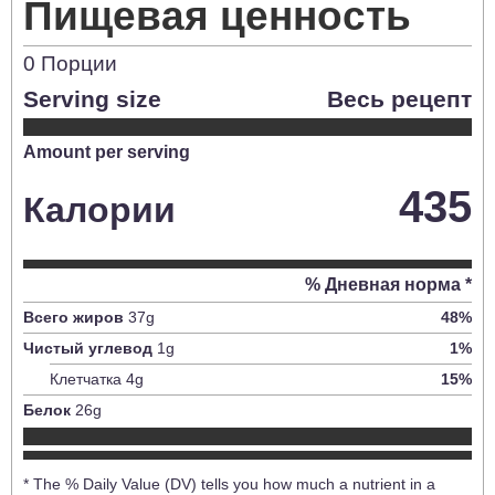
Пищевая ценность
0
Порции
Serving size
Весь рецепт
Amount per serving
435
Калории
% Дневная норма *
Всего жиров
37
g
48
%
Чистый углевод
1
g
1
%
Клетчатка
4
g
15
%
Белок
26
g
* The % Daily Value (DV) tells you how much a nutrient in a