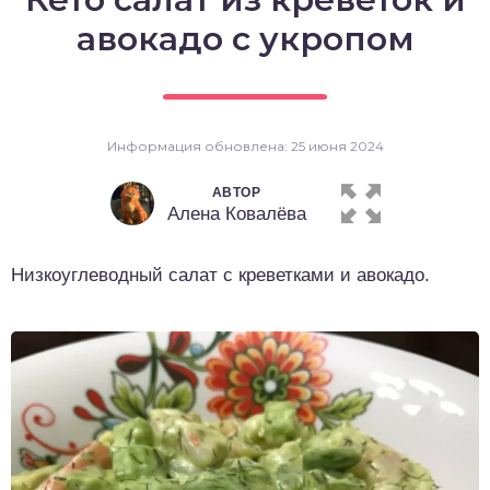
о выпечка
авокадо с укропом
о десерты
о напитки
Информация обновлена: 25 июня 2024
АВТОР
Алена Ковалёва
Низкоуглеводный салат с креветками и авокадо.