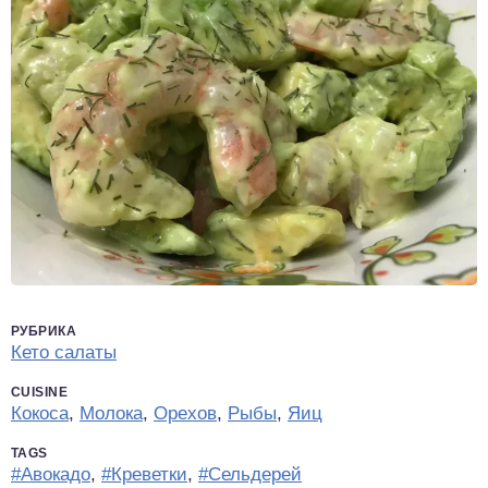
РУБРИКА
Кето салаты
CUISINE
Кокоса
,
Молока
,
Орехов
,
Рыбы
,
Яиц
TAGS
#Авокадо
,
#Креветки
,
#Сельдерей