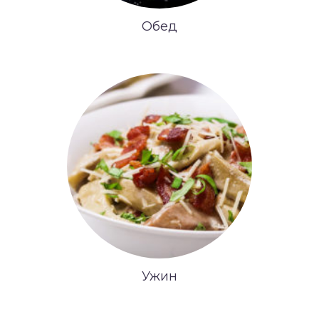
Обед
Ужин