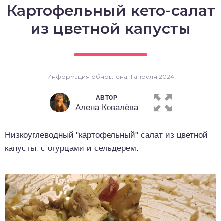
Картофельный кето-салат
о выпечка
из цветной капусты
о десерты
о напитки
Информация обновлена: 1 апреля 2024
АВТОР
Алена Ковалёва
Низкоуглеводный "картофельный" салат из цветной
капусты, с огурцами и сельдерем.