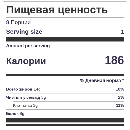
Пищевая ценность
8
Порции
Serving size
1
Amount per serving
186
Калории
% Дневная норма *
Всего жиров
14
g
18
%
Чистый углевод
3
g
2
%
Клетчатка
3
g
11
%
Белок
8
g