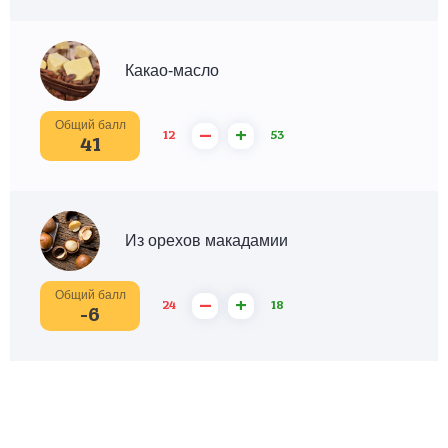
Какао-масло
Общий балл
–
+
12
53
41
Из орехов макадамии
Общий балл
–
+
24
18
-6