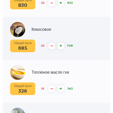
Общий балл
–
+
22
852
830
Кокосовое
Общий балл
–
+
23
708
685
Топленое масло гхи
Общий балл
–
+
16
342
326