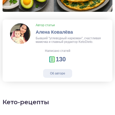
Автор статьи
Алена Ковалёва
Бывший "углеводный наркоман", счастливая
мамочка и главный редактор KetoDieto.
Написано статей
130
Об авторе
Кето-рецепты