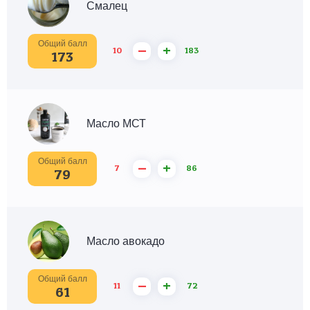
Смалец
Общий балл
–
+
10
183
173
Масло МСТ
Общий балл
–
+
7
86
79
Масло авокадо
Общий балл
–
+
11
72
61