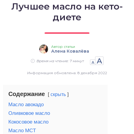
Лучшее масло на кето-
о выпечка
диете
о десерты
о напитки
Автор статьи
Алена Ковалёва
А
Время на чтение: 7 минут
А
Информация обновлена: 8 декабря 2022
Содержание
скрыть
Масло авокадо
Оливковое масло
Кокосовое масло
Масло MCT