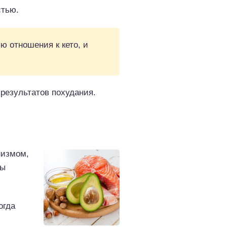
стью.
 отношения к кето, и
результатов похудания.
низмом,
вы
огда