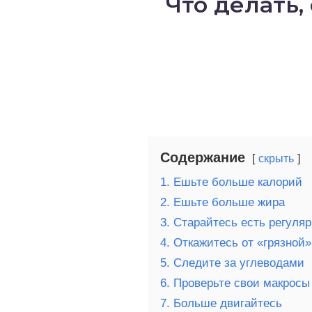
Что делать,
о выпечка
о десерты
о напитки
Содержание
скрыть
1. Ешьте больше калорий
2. Ешьте больше жира
3. Старайтесь есть регуля
4. Откажитесь от «грязной»
5. Следите за углеводами
6. Проверьте свои макросы
7. Больше двигайтесь