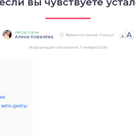
 если вы чувствуете устал
Автор статьи
А
Время на чтение: 7 минут
Алена Ковалёва
А
Информация обновлена: 7 января 2026
рно
 кето-диеты