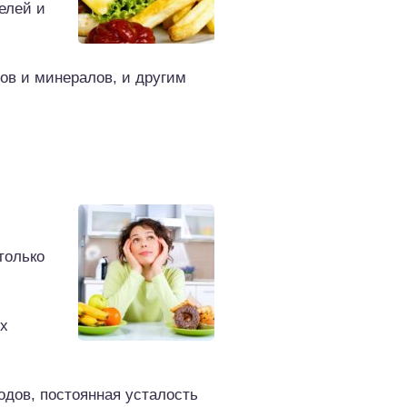
елей и
ов и минералов, и другим
только
ых
одов, постоянная усталость