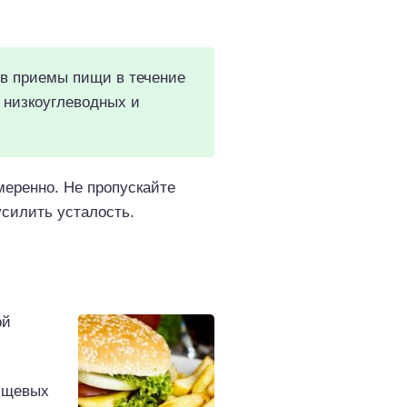
ив приемы пищи в течение
 низкоуглеводных и
меренно. Не пропускайте
усилить усталость.
ой
ищевых