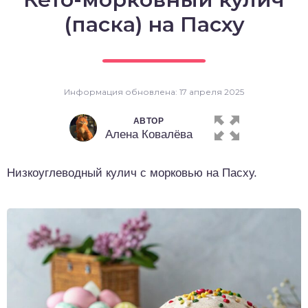
о выпечка
(паска) на Пасху
о десерты
о напитки
Информация обновлена: 17 апреля 2025
АВТОР
Алена Ковалёва
Низкоуглеводный кулич с морковью на Пасху.