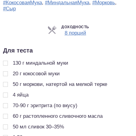
#КокосоваяМука
,
#МиндальнаяМука
,
#Морковь
,
#Сыр
ДОХОДНОСТЬ
Порции
8 порций
Для теста
130
г
миндальной муки
20
г
кокосовой муки
50
г
моркови, натертой на мелкой терке
4
яйца
70-90 г эритрита (по вкусу)
60
г
растопленного сливочного масла
50
мл
сливок 30–35%