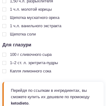
1,50
ч.л.
разрыхлителя
1
ч.л.
молотой корицы
Щепотка мускатного ореха
1
ч.л.
ванильного экстракта
Щепотка соли
Для глазури
100
г
сливочного сыра
1–2 ст. л. эритрита-пудры
Капля лимонного сока
Перейдя по ссылкам в ингредиентах, вы
сможете купить их дешевле по промокоду
ketodieto
.