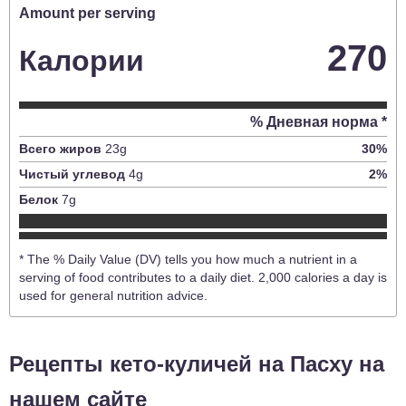
Amount per serving
270
Калории
% Дневная норма *
Всего жиров
23
g
30
%
Чистый углевод
4
g
2
%
Белок
7
g
* The % Daily Value (DV) tells you how much a nutrient in a
serving of food contributes to a daily diet. 2,000 calories a day is
used for general nutrition advice.
Рецепты кето-куличей на Пасху на
нашем сайте