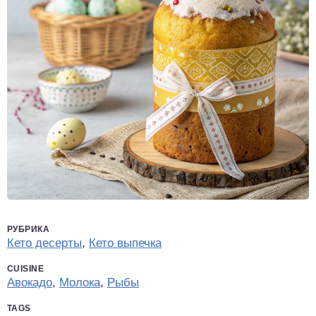
РУБРИКА
Кето десерты
,
Кето выпечка
CUISINE
Авокадо
,
Молока
,
Рыбы
TAGS