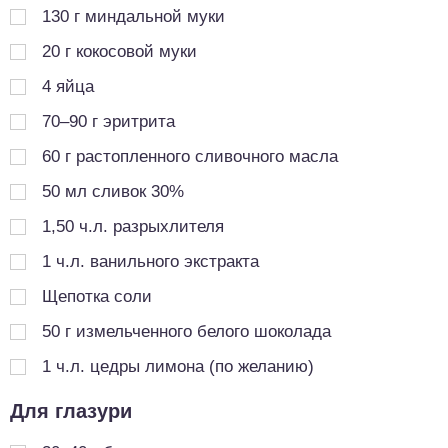
130
г
миндальной муки
20
г
кокосовой муки
4
яйца
70–90 г эритрита
60
г
растопленного сливочного масла
50
мл
сливок 30%
1,50
ч.л.
разрыхлителя
1
ч.л.
ванильного экстракта
Щепотка соли
50
г
измельченного белого шоколада
1
ч.л.
цедры лимона (по желанию)
Для глазури