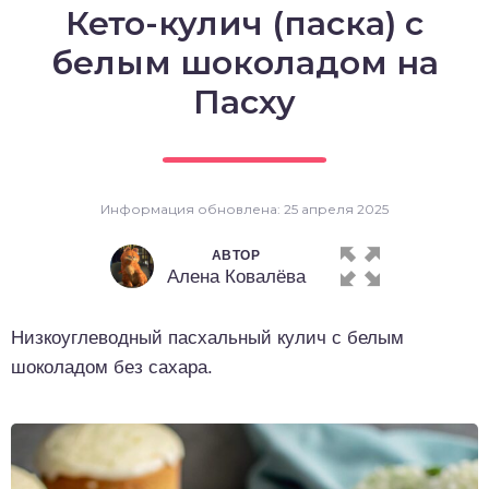
Кето-кулич (паска) с
о выпечка
белым шоколадом на
о десерты
Пасху
о напитки
Информация обновлена: 25 апреля 2025
АВТОР
Алена Ковалёва
Низкоуглеводный пасхальный кулич с белым
шоколадом без сахара.