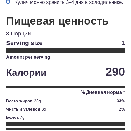
Кулич можно хранить 3–4 дня в холодильнике.
Пищевая ценность
8
Порции
Serving size
1
Amount per serving
290
Калории
% Дневная норма *
Всего жиров
25
g
33
%
Чистый углевод
3
g
2
%
Белок
7
g