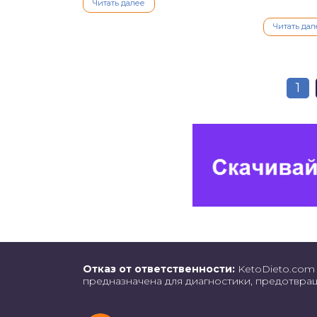
Читать далее
Читать дал
1
Отказ от ответственности:
KetoDieto.com 
предназначена для диагностики, предотвра