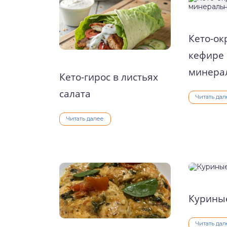
о выпечка
Кето-ок
о десерты
кефире
о напитки
минерал
Кето-гирос в листьях
салата
Читать дал
Читать далее
Куриные
Читать дал