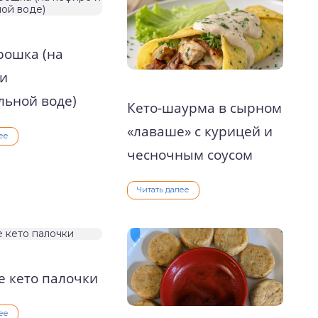
рошка (на
 и
ьной воде)
Кето-шаурма в сырном
«лаваше» с курицей и
ее
чесночным соусом
Читать далее
 кето палочки
ее