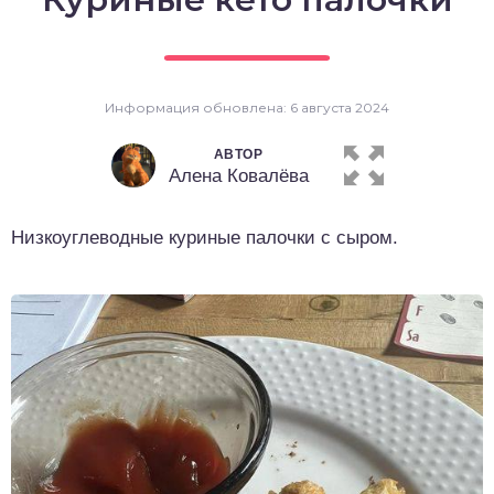
о выпечка
о десерты
Информация обновлена: 6 августа 2024
о напитки
АВТОР
Алена Ковалёва
Низкоуглеводные куриные палочки с сыром.