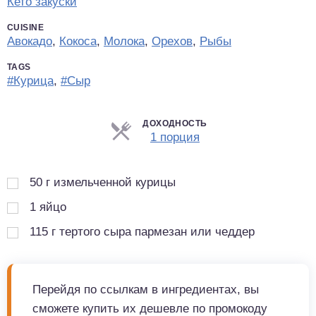
Кето закуски
CUISINE
Авокадо
,
Кокоса
,
Молока
,
Орехов
,
Рыбы
TAGS
#Курица
,
#Сыр
ДОХОДНОСТЬ
Порции
1 порция
50
г
измельченной курицы
1
яйцо
115
г
тертого сыра пармезан или чеддер
Перейдя по ссылкам в ингредиентах, вы
сможете купить их дешевле по промокоду