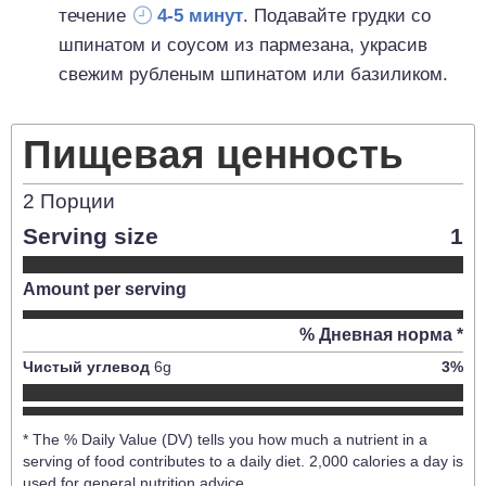
течение
4-5 минут
. Подавайте грудки со
шпинатом и соусом из пармезана, украсив
свежим рубленым шпинатом или базиликом.
Пищевая ценность
2
Порции
Serving size
1
Amount per serving
% Дневная норма *
Чистый углевод
6
g
3
%
* The % Daily Value (DV) tells you how much a nutrient in a
serving of food contributes to a daily diet. 2,000 calories a day is
used for general nutrition advice.