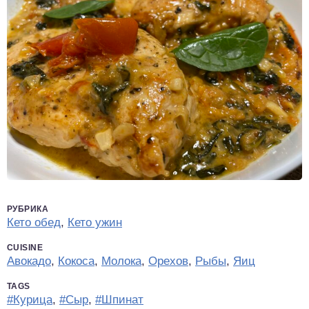
РУБРИКА
Кето обед
,
Кето ужин
CUISINE
Авокадо
,
Кокоса
,
Молока
,
Орехов
,
Рыбы
,
Яиц
TAGS
#Курица
,
#Сыр
,
#Шпинат