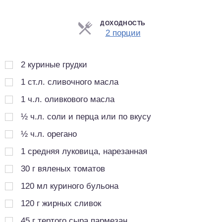
ДОХОДНОСТЬ
Порции
2 порции
2
куриные грудки
1
ст.л.
сливочного масла
1
ч.л.
оливкового масла
½
ч.л.
соли и перца или по вкусу
½
ч.л.
орегано
1
средняя луковица, нарезанная
30
г
вяленых томатов
120
мл
куриного бульона
120
г
жирных сливок
45
г
тертого сыра пармезан