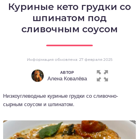
Куриные кето грудки со
о выпечка
шпинатом под
о десерты
сливочным соусом
о напитки
Информация обновлена: 27 февраля 2025
АВТОР
Алена Ковалёва
Низкоуглеводные куриные грудки со сливочно-
сырным соусом и шпинатом.