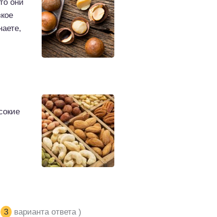
то они
зкое
наете,
сокие
ь
3
варианта ответа )