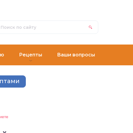
ню
Рецепты
Ваши вопросы
ептами
иете