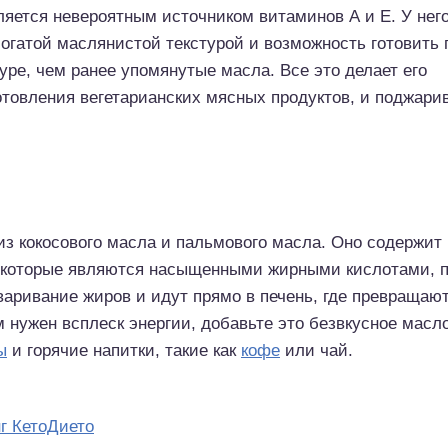
яется невероятным источником витаминов А и Е. У нег
богатой маслянистой текстурой и возможность готовить 
уре, чем ранее упомянутые масла. Все это делает его
товления вегетарианских мясных продуктов, и поджари
з кокосового масла и пальмового масла. Оно содержит
 которые являются насыщенными жирными кислотами, 
аривание жиров и идут прямо в печень, где превращают
м нужен всплеск энергии, добавьте это безвкусное масл
ы
и горячие напитки, такие как
кофе
или чай.
г КетоДието