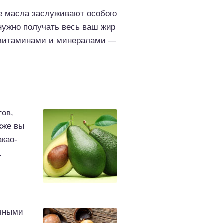
ые масла заслуживают особого
 нужно получать весь ваш жир
 витаминами и минералами —
тов,
кже вы
акао-
.
ичными