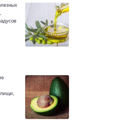
олезных
.
радусов
ие
 пищи,