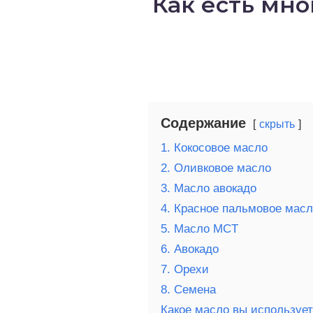
Как есть мно
о выпечка
о десерты
о напитки
Содержание
скрыть
1. Кокосовое масло
2. Оливковое масло
3. Масло авокадо
4. Красное пальмовое мас
5. Масло MCT
6. Авокадо
7. Орехи
8. Семена
Какое масло вы использует