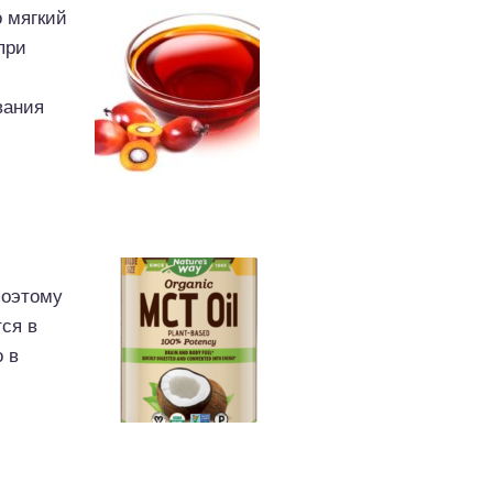
о мягкий
при
вания
поэтому
ся в
о в