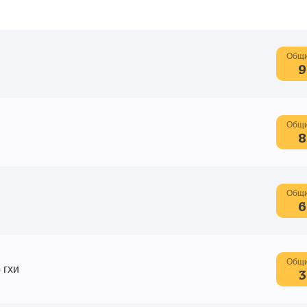
Общи
9
Общи
8
Общи
6
Общи
 гхи
3