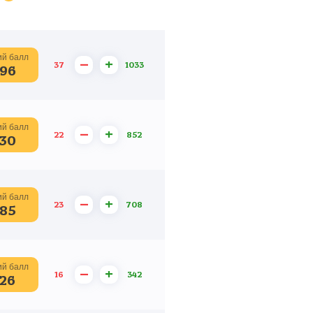
й балл
–
+
37
1033
96
й балл
–
+
22
852
30
й балл
–
+
23
708
85
й балл
–
+
16
342
26