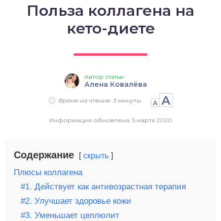
Польза коллагена на
о выпечка
кето-диете
о десерты
о напитки
Автор статьи
Алена Ковалёва
А
Время на чтение: 3 минуты
А
Информация обновлена: 5 марта 2020
Содержание
скрыть
Плюсы коллагена
#1. Действует как антивозрастная терапия
#2. Улучшает здоровье кожи
#3. Уменьшает целлюлит