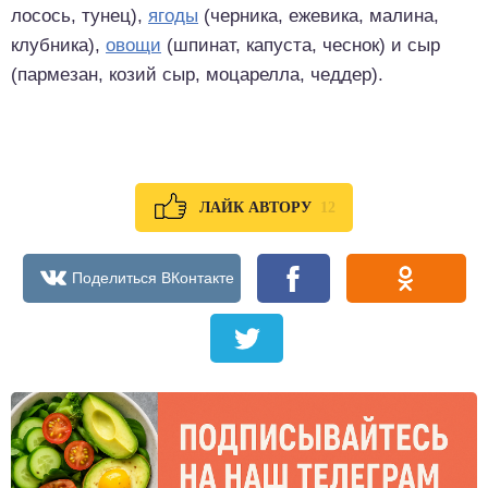
лосось, тунец),
ягоды
(черника, ежевика, малина,
клубника),
овощи
(шпинат, капуста, чеснок) и сыр
(пармезан, козий сыр, моцарелла, чеддер).
12
ЛАЙК АВТОРУ