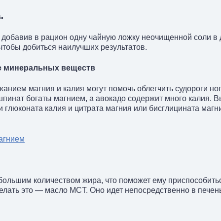
ь
 добавив в рацион одну чайную ложку неочищенной соли в 
 чтобы добиться наилучших результатов.
ие минеральных веществ
анием магния и калия могут помочь облегчить судороги ног
пинат богаты магнием, а авокадо содержит много калия. В
 глюконата калия и цитрата магния или бисглицината магн
магнием
большим количеством жира, что поможет ему приспособить
елать это — масло MCT. Оно идет непосредственно в печен