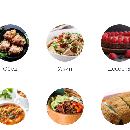
Обед
Ужин
Десерт