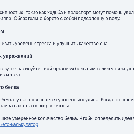
ивностью, такие как ходьба и велоспорт, могут помочь уве
риппа. Обязательно берете с собой подсоленную воду.
ом
изить уровень стресса и улучшить качество сна.
ых упражнений
етозу, не насилуйте свой организм большим количеством у
из кетоза.
го белка
белка, у вас повышается уровень инсулина. Когда это прои
плива сахар, а не жир и кетоны.
ешьте умеренное количество белка. Чтобы определить идеал
и
кето-калькулятор
.