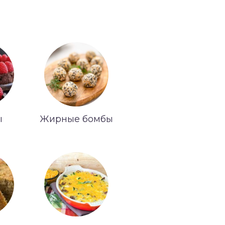
ы
Жирные бомбы