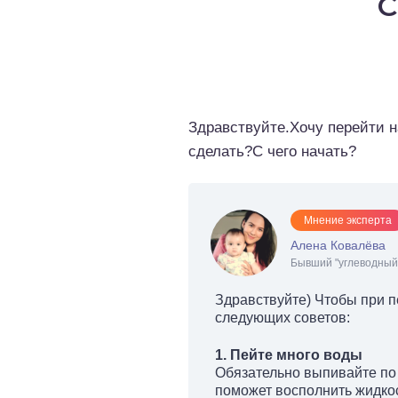
С
о выпечка
о десерты
о напитки
Здравствуйте.Хочу перейти н
сделать?С чего начать?
Мнение эксперта
Алена Ковалёва
Бывший "углеводный 
Здравствуйте) Чтобы при 
следующих советов:
1. Пейте много воды
Обязательно выпивайте по 
поможет восполнить жидкос