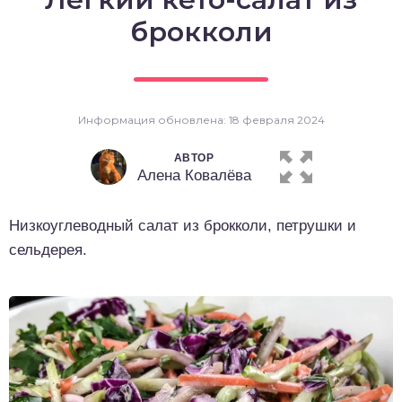
о выпечка
брокколи
о десерты
о напитки
Информация обновлена: 18 февраля 2024
АВТОР
Алена Ковалёва
Низкоуглеводный салат из брокколи, петрушки и
сельдерея.