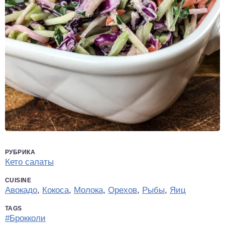
РУБРИКА
Кето салаты
CUISINE
Авокадо
,
Кокоса
,
Молока
,
Орехов
,
Рыбы
,
Яиц
TAGS
#Брокколи