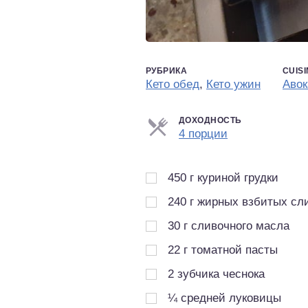
РУБРИКА
CUIS
Кето обед
,
Кето ужин
Авок
ДОХОДНОСТЬ
Порции
4 порции
450
г
куриной грудки
240
г
жирных взбитых сл
30
г
сливочного масла
22
г
томатной пасты
2
зубчика чеснока
¼
средней луковицы