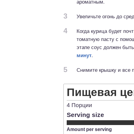
ароматным.
3
Увеличьте огонь до сре
4
Когда курица будет поч
томатную пасту с помощ
этапе соус должен быть
минут
.
5
Снимите крышку и все п
Пищевая це
4
Порции
Serving size
Amount per serving