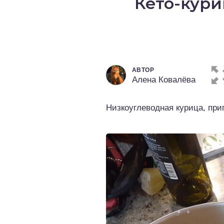
Кето-кури
о выпечка
о десерты
о напитки
АВТОР
Алена Ковалёва
Низкоуглеводная курица, при