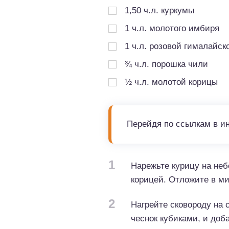
1,50
ч.л.
куркумы
1
ч.л.
молотого имбиря
1
ч.л.
розовой гималайск
¾
ч.л.
порошка чили
½
ч.л.
молотой корицы
Перейдя по ссылкам в и
1
Нарежьте курицу на неб
корицей. Отложите в ми
2
Нагрейте сковороду на 
чеснок кубиками, и доба