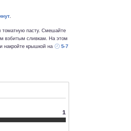
инут
.
 и томатную пасту. Смешайте
ым взбитым сливкам. На этом
 и накройте крышкой на
5-7
1