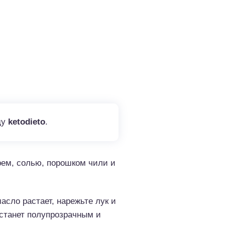
ду
ketodieto
.
рем, солью, порошком чили и
асло растает, нарежьте лук и
е станет полупрозрачным и