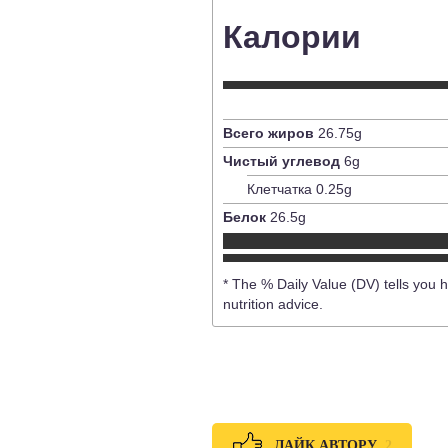
Калории
Всего жиров
26.75
g
Чистый углевод
6
g
Клетчатка
0.25
g
Белок
26.5
g
* The % Daily Value (DV) tells you h
nutrition advice.
2
ЛАЙК АВТОРУ