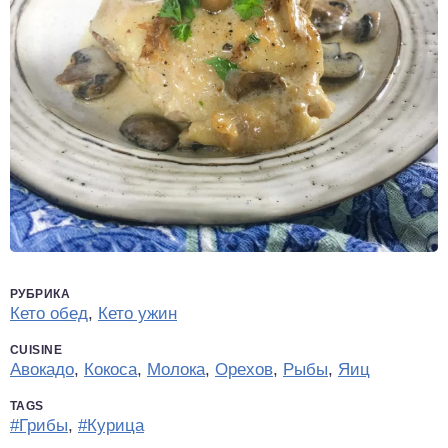
РУБРИКА
Кето обед
,
Кето ужин
CUISINE
Авокадо
,
Кокоса
,
Молока
,
Орехов
,
Рыбы
,
Яиц
TAGS
#Грибы
,
#Курица