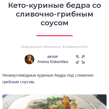
Кето-куриные бедра со
о выпечка
сливочно-грибным
о десерты
соусом
о напитки
Информация обновлена: 16 февраля 2024
АВТОР
Алена Ковалёва
Низкоуглеводные куриные бедра под сливочно-
грибным соусом.