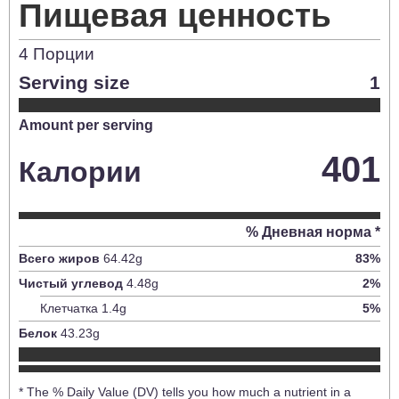
Пищевая ценность
4
Порции
Serving size
1
Amount per serving
401
Калории
% Дневная норма *
Всего жиров
64.42
g
83
%
Чистый углевод
4.48
g
2
%
Клетчатка
1.4
g
5
%
Белок
43.23
g
* The % Daily Value (DV) tells you how much a nutrient in a