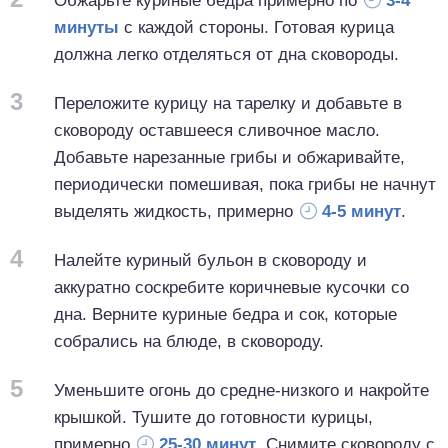
Обжарьте куриные бедра примерно по
3-4
минуты
с каждой стороны. Готовая курица
должна легко отделяться от дна сковороды.
3
Переложите курицу на тарелку и добавьте в
сковороду оставшееся сливочное масло.
Добавьте нарезанные грибы и обжаривайте,
периодически помешивая, пока грибы не начнут
выделять жидкость, примерно
4-5 минут
.
4
Налейте куриный бульон в сковороду и
аккуратно соскребите коричневые кусочки со
дна. Верните куриные бедра и сок, которые
собрались на блюде, в сковороду.
5
Уменьшите огонь до средне-низкого и накройте
крышкой. Тушите до готовности курицы,
примерно
25-30 минут
. Снимите сковороду с