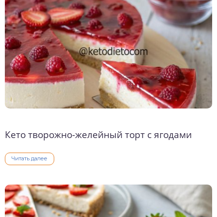
о выпечка
о десерты
о напитки
Кето творожно-желейный торт с ягодами
Читать далее